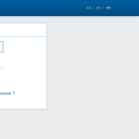
EN /
ES /
FR
 passe ?